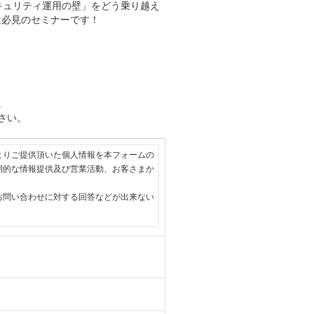
キュリティ運用の壁」をどう乗り越え
は必見のセミナーです！
。
さい。
よりご提供頂いた個人情報を本フォームの
期的な情報提供及び営業活動、お客さまか
お問い合わせに対する回答などが出来ない
、ウェブアクセス履歴を取得します。取得可
が運営・開設するウェブページ内に限られ
します。

止に努めます。また、以下の場合を除き、