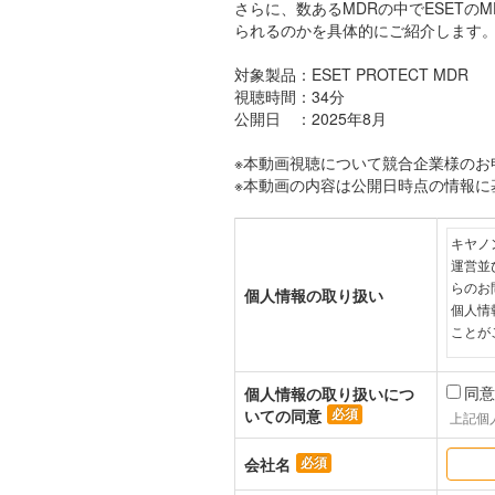
さらに、数あるMDRの中でESET
られるのかを具体的にご紹介します
対象製品：ESET PROTECT MDR
視聴時間：34分
公開日 ：2025年8月
※本動画視聴について競合企業様のお
※本動画の内容は公開日時点の情報
キヤノ
運営並
らのお
個人情報の取り扱い
個人情
ことが
なお、
同意
個人情報の取り扱いにつ
能なア
いての同意
上記個
ます。
会社名
弊社は
お客さ