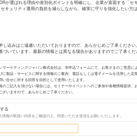
のMDRが選ばれる理由や差別化ポイントを明確にし、企業が直面する「セ
。セキュリティ運用の負担を減らしながら、確実に守りを強化したい方
申し込みはご遠慮いただいておりますので、あらかじめご了承ください
に基づいています。最新の情報とは異なる場合がありますのでご了承くだ
ンマーケティングジャパン株式会社は、本申込フォームにて、お客さまのご意思に
びに製品・サービスに関する情報のご案内、電話もしくは電子メールを活用した定
問い合せに対する回答を目的として使用いたします。

報のご記入を頂けない場合には、セミナーやイベントへのご参加や各種情報提供、
ございますので、あらかじめご了承ください。

弊社が既に保有している会員情報などの個人情報とCookie（クッキー）を紐づけ
する
クセス履歴は、メールに設定したリンク先ページ、および弊社と弊社グループ会社
人情報の取扱い内容をご確認の上、同意いただき送信をお願いいたします。
ウェブアクセス履歴は、市場分析、および、これに基づく販売促進活動のために利用
お客さまからお預かりした個人情報を適切な安全対策のもと管理し、漏えい等の防
まの同意なく、第三者への個人情報の開示・提供を致しません。
