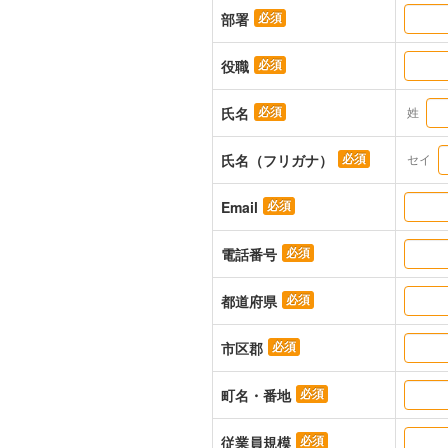
１）法
部署
２）上
３）上
役職
アクセ
フォー
氏名
ご提供
キヤノ
氏名（フリガナ）
セキュ
セキュ
Email
お客さ
電話番号
 【お問い合せ先】

キヤノ
都道府県
セキュ
セキュ
市区郡
セキュ
TEL　0
町名・番地
従業員規模