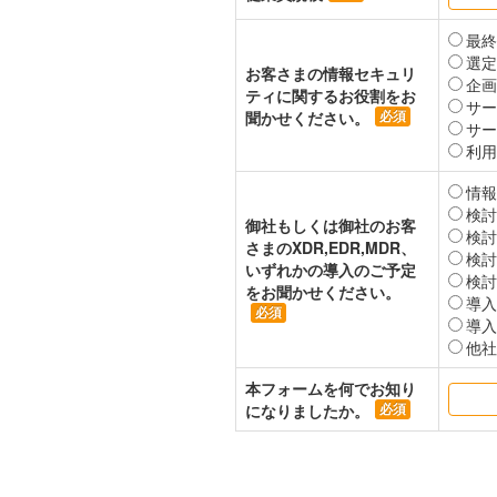
最終
選定
お客さまの情報セキュリ
企画
ティに関するお役割をお
サー
聞かせください。
サー
利用
情報
検討
御社もしくは御社のお客
検討
さまのXDR,EDR,MDR、
検討
いずれかの導入のご予定
検討
をお聞かせください。
導入
導入
他社
本フォームを何でお知り
になりましたか。