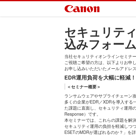
セキュリテ
込みフォー
当社セキュリティオンラインセミナ
ご視聴ご希望の方は、以下よりお申
お申し込みいただいたメールアドレ
EDR運用負荷を大幅に軽減！成
＜セミナー概要＞
ランサムウェアやサプライチェーン
多くの企業がEDR／XDRを導入す
た課題に直面し、セキュリティ運用の限界
Response）です。
本セミナーでは、これらの課題を解決する
セキュリティ運用の負担を軽減しつつ
ESETのMDRが選ばれるのか？」を