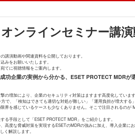
ィオンラインセミナー講演
ム
ーの講演動画や関連資料を公開しております。
し込みをお願いいたします。
ス宛てに視聴情報をご案内します。
功企業の実例から分かる、ESET PROTECT MDR
攻撃の増加により、企業のセキュリティ対策はますます高度化していま
る一方で、「検知はできても適切な対処が難しい」「運用負担が増大する
を感じているケースも少なくありません。そこで注目されるのが MDR（Mana
手段として「ESET PROTECT MDR」をご紹介します。
、高度な脅威対策を実現するESETのMDRの強みに加え、導入企業に
詳しく解説します。