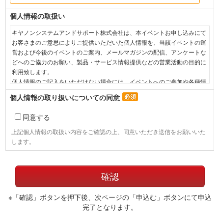
個人情報の取扱い
キヤノンシステムアンドサポート株式会社は、本イベントお申し込みにて
お客さまのご意思によりご提供いただいた個人情報を、当該イベントの運
営および今後のイベントのご案内、メールマガジンの配信、アンケートな
どへのご協力のお願い、製品・サービス情報提供などの営業活動の目的に
利用致します。

個人情報のご記入をいただけない場合には、イベントへのご参加や各種情
報の提供ができないことがございますので、あらかじめご了承ください。

個人情報の取り扱いについての同意
なお、弊社は提供を受けた個人情報とCookie（クッキー）を紐づけて、ウ
ェブアクセス履歴を取得する場合があります。取得可能なアクセス履歴
同意する
は、メールに設定したリンク先ページ、および弊社と弊社のグループ会社
が運営・開設するウェブページ内に限られます。アクセス履歴は、市場分
上記個人情報の取扱い内容をご確認の上、同意いただき送信をお願いいた
析、および、これに基づく販売促進活動のために利用します。

します。
弊社は、お客さまからお預かりした個人情報を適切な安全対策のもと管理
し漏えいなどの防止に努めます。

また、以下の場合を除き、お客さまの同意なく、第三者への個人情報の開
示・提供を致しません。

※「確認」ボタンを押下後、次ページの「申込む」ボタンにて申込
完了となります。
・法令に基づく場合

・上記利用目的を実施するために、適切な機密保持契約を締結した業務委