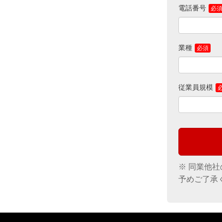
■ご提供いた
電話番号
ン株式会社 B
■ご自身の個
わせフォーム
【お問合せ先
業種
キヤノンマー
BPO統括セン
https://forum1
従業員規模
※ 同業他
予めご了承