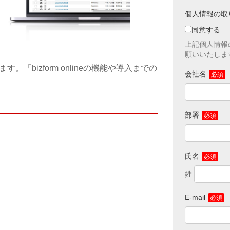
能なアクセス
弊社グループ
個人情報の取
セス履歴は、
用します。
同意する
■弊社はお客
上記個人情報
し、漏えい等
願いいたしま
同意なく第三
ます。「bizform onlineの機能や導入までの
法令等に基
会社名
前記の利用
にて開示す
お客様のお
代理店が対
部署
の個人情報
合
なお、個人情
な対応が出来
氏名
わせに対して
ることが適切
その企業に提
承ください。
■上記事項に
E-mail
さいますよう
※このページは
Sockets 