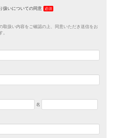
履歴は、メールに設定したリンク先ページ、および弊社と
会社が運営・開設するウェブページ内に限られます。アク
り扱いについての同意
市場分析、および、これに基づく販売促進活動のために利
さまからお預かりした個人情報を適切な安全対策のもと管理
の取扱い内容をご確認の上、同意いただき送信をお
の防止に努めます。また、以下の場合を除き、お客さまの
す。
者へ開示・提供いたしません。
づき開示する必要がある場合
目的達成の為に、業務委託先に電子データもしくは紙媒体
る必要がある場合
問い合わせに対し、弊社グループ企業あるいは弊社の販売
応するのが適当と判断した場合に、ご提供いただいた全て
項目を電子データもしくは紙媒体で開示する必要がある場
報のご記入無き場合は、頂いたお問い合わせに対する適切
ないことがありますのでご了承ください。 また、お問い合
、弊社グループ企業あるいは弊社の販売代理店から回答す
な場合、お客さまの個人情報をお客さまに代わって当社が
供し、その企業から回答することがございますので、ご了
ご同意の上で、お客さまの意思により個人情報をご提供くだ
お願い申し上げます。
、第三者による不正なアクセスに備え、SSL（Secure
Layer）により保護されています。