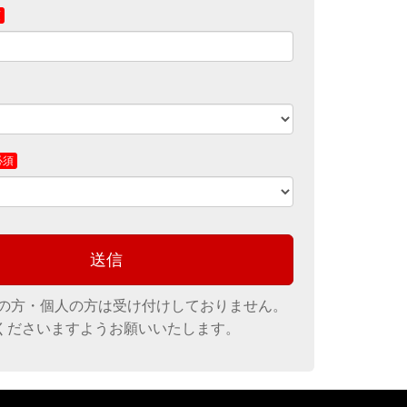
だいた個人情報の管理者は、キヤノンマーケティングジャパ
PO統括センターBPO企画部 部長です。
人情報の開示・訂正・削除を希望される場合は、当お問い合
より依頼事項を記載の上、お問い合わせください。
】
ケティングジャパン株式会社
ターBPO企画部
.canon.jp/public/application/add/10520
社の方・個人の方は受け付けしておりません。
くださいますようお願いいたします。