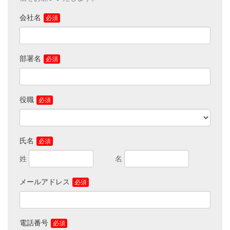
参照ください。
会社名
■必要な個人情報をご提供いただけない場合は、対応できかねる
ことがありますのでご了承ください。
■ご提供いただきました個人情報の管理者は、キヤノンマーケテ
ィングジャパン株式会社 デジタルドキュメントサービス戦略推進
部署名
課 課長です。
■お客さまご自身の個人情報の開示・訂正・削除を希望される場
合には、下記宛てにご連絡ください。
※このページは、第三者による不正なアクセスに備え、
SSL（Secure Sockets Layer）により保護されています。
役職
【お問合せ先】
キヤノンマーケティングジャパン株式会社
デジタルドキュメントサービス戦略推進課
TEL：03-6719-9251
氏名
メールアドレス
電話番号