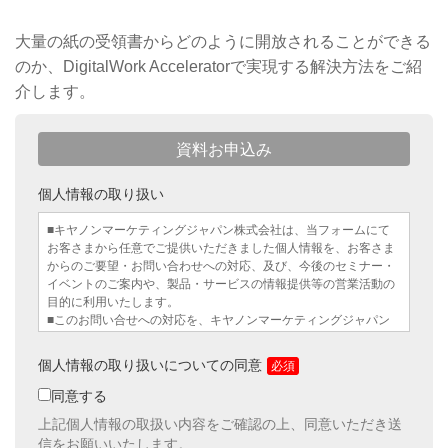
大量の紙の受領書からどのように開放されることができる
のか、DigitalWork Acceleratorで実現する解決方法をご紹
介します。
資料お申込み
個人情報の取り扱い
■キヤノンマーケティングジャパン株式会社は、当フォームにて
お客さまから任意でご提供いただきました個人情報を、お客さま
からのご要望・お問い合わせへの対応、及び、今後のセミナー・
イベントのご案内や、製品・サービスの情報提供等の営業活動の
目的に利用いたします。
■このお問い合せへの対応を、キヤノンマーケティングジャパン
のグループ企業から行うことが適切である場合は、お客さまの情
報を弊社のグループ企業に提供する場合がありますので、予めご
個人情報の取り扱いについての同意
了承ください。
■お客さまの個人情報は適切な安全対策のもと管理し、原則とし
同意する
てお客さまの同意なく上記の場合を除き第三者へ開示・提供いた
上記個人情報の取扱い内容をご確認の上、同意いただき送
しません。キヤノンマーケティングジャパン株式会社の個人情報
信をお願いいたします。
の取り扱いに関する詳細につきましては、個人情報保護方針をご