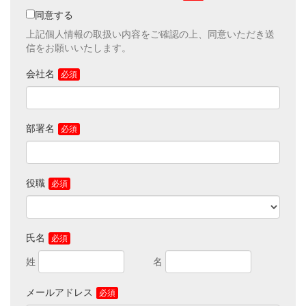
■お客さまの個人情報は適切な安全対策のもと管理し、原則とし
同意する
てお客さまの同意なく上記の場合を除き第三者へ開示・提供いた
上記個人情報の取扱い内容をご確認の上、同意いただき送
しません。キヤノンマーケティングジャパン株式会社の個人情報
信をお願いいたします。
の取り扱いに関する詳細につきましては、個人情報保護方針をご
参照ください。
会社名
■必要な個人情報をご提供いただけない場合は、対応できかねる
ことがありますのでご了承ください。
■ご提供いただきました個人情報の管理者は、キヤノンマーケテ
ィングジャパン株式会社 デジタルドキュメントサービス戦略推進
部署名
課 課長です。
■お客さまご自身の個人情報の開示・訂正・削除を希望される場
合には、下記宛てにご連絡ください。
※このページは、第三者による不正なアクセスに備え、
SSL（Secure Sockets Layer）により保護されています。
役職
【お問合せ先】
キヤノンマーケティングジャパン株式会社
デジタルドキュメントサービス戦略推進課
TEL：03-6719-9251
氏名
メールアドレス