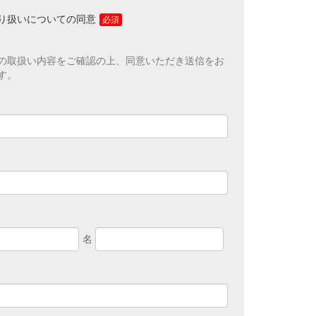
が運営・開設するウェブページ内に限られます。アクセス
分析、および、これに基づく販売促進活動のために利用し
り扱いについての同意
報をご提供いただけない場合は、情報提供できないことが
で、あらかじめご了承ください。弊社はお客さまからお預
情報を適切な安全対策のもと管理し、漏えい等の防止に努
の取扱い内容をご確認の上、同意いただき送信をお
、以下の場合を除き、お客さまの同意なく、第三者への個
す。
・提供をいたしません。
場合
を実施するために、適切な機密保持契約を締結した業務委
る必要がある場合
の範囲内で利用するために、ご提供いただいた個人情報の
ついて、弊社のグループ会社および既にお客さまとお取引
に、書面もしくは電子媒体で提供する場合
身の個人情報の開示・訂正・削除を希望される場合には、
絡ください。
護管理者】
ケティングジャパン株式会社
VS企画第二課 課長
せ先】
ケティングジャパン株式会社
S企画第二課 ＴＥＬ 03-6719-9753