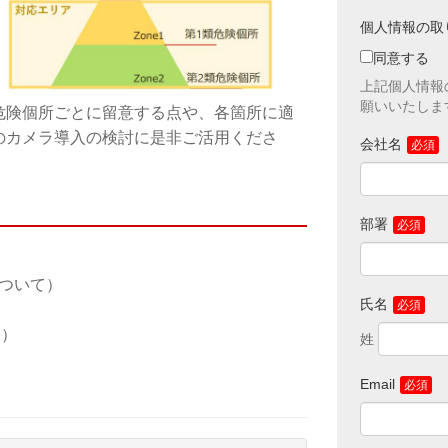
グループ会社
履歴は、市場
個人情報の取
ます。個人情
ございますの
同意する
かりした個人
上記個人情報
めます。また
願いいたしま
人情報の開示
危険個所ごとに留意する点や、各箇所に適
のカメラ導入の検討に是非ご活用くださ
法令に基づく
会社名
上記利用目的
託先へ委託す
上記利用目的
全ての項目に
部署
のある販売店
お客さまご自
下記宛にご連
【個人情報保
ついて）
キヤノンマー
氏名
NVS企画部N
１）
【お問い合わ
キヤノンマー
NVS企画部NV
Email