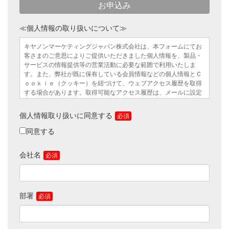
お申込み
≪個人情報の取り扱いについて≫
キヤノンマーケティングジャパン株式会社は、本フォームにてお
客さまのご意思によりご提供いただきました個人情報を、製品・
サービスの情報提供等の営業活動に必要な範囲で利用いたしま
す。また、弊社が既に保有している会員情報などの個人情報とＣ
ｏｏｋｉｅ（クッキー）を紐づけて、ウェブアクセス履歴を取得
する場合があります。取得可能なアクセス履歴は、メールに設定
したリンク先ページ、および弊社と弊社のグループ会社が運営・
開設するウェブページ内に限られます。アクセス履歴は、市場分
個人情報取り扱いに同意する
析、および、これに基づく販売促進活動のために利用します。個
人情報をご提供いただけない場合は、情報提供できないことがご
同意する
ざいますので、あらかじめご了承ください。弊社はお客さまから
お預かりした個人情報を適切な安全対策のもと管理し、漏えい等
会社名
の防止に努めます。また、以下の場合を除き、お客さまの同意な
く、第三者への個人情報の開示・提供をいたしません。
法令に基づく場合
上記利用目的を実施するために、適切な機密保持契約を締結し
部署
た業務委託先へ委託する必要がある場合
上記利用目的の範囲内で利用するために、ご提供いただいた個
人情報の全ての項目について、弊社のグループ会社および既に
お客さまとお取引のある販売店に、書面もしくは電子媒体で提